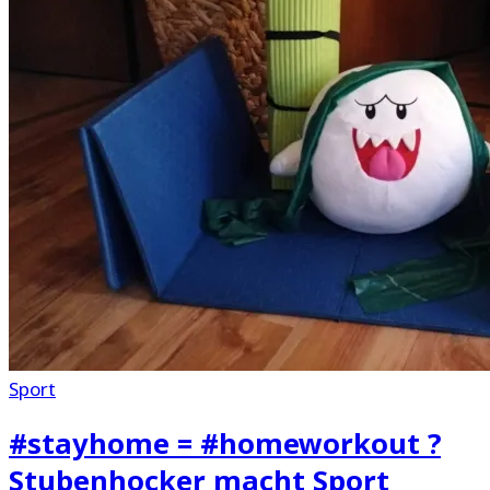
Sport
#stayhome = #homeworkout ?
Stubenhocker macht Sport