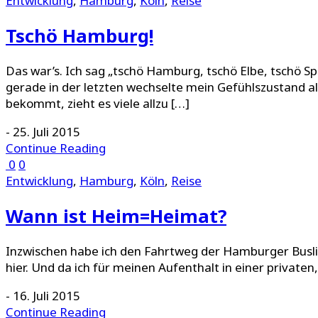
Entwicklung
,
Hamburg
,
Köln
,
Reise
Tschö Hamburg!
Das war’s. Ich sag „tschö Hamburg, tschö Elbe, tschö Sp
gerade in der letzten wechselte mein Gefühlszustand al
bekommt, zieht es viele allzu […]
-
25. Juli 2015
Continue Reading
0
0
Entwicklung
,
Hamburg
,
Köln
,
Reise
Wann ist Heim=Heimat?
Inzwischen habe ich den Fahrtweg der Hamburger Buslin
hier. Und da ich für meinen Aufenthalt in einer private
-
16. Juli 2015
Continue Reading