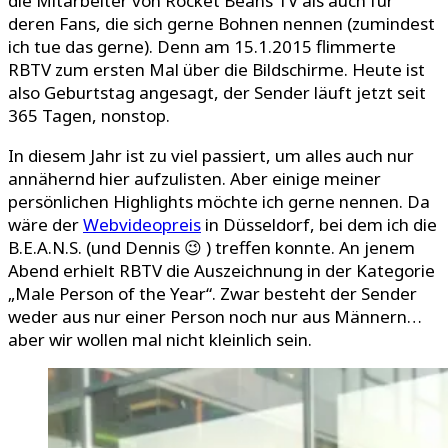
die Mitarbeiter von Rocket Beans TV als auch für
deren Fans, die sich gerne Bohnen nennen (zumindest
ich tue das gerne). Denn am 15.1.2015 flimmerte
RBTV zum ersten Mal über die Bildschirme. Heute ist
also Geburtstag angesagt, der Sender läuft jetzt seit
365 Tagen, nonstop.
In diesem Jahr ist zu viel passiert, um alles auch nur
annähernd hier aufzulisten. Aber einige meiner
persönlichen Highlights möchte ich gerne nennen. Da
wäre der
Webvideopreis
in Düsseldorf, bei dem ich die
B.E.A.N.S. (und Dennis 😉 ) treffen konnte. An jenem
Abend erhielt RBTV die Auszeichnung in der Kategorie
„Male Person of the Year“. Zwar besteht der Sender
weder aus nur einer Person noch nur aus Männern…
aber wir wollen mal nicht kleinlich sein.