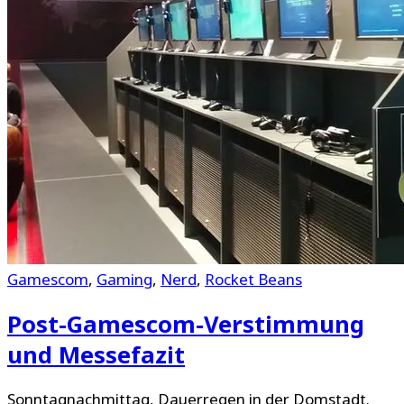
Gamescom
,
Gaming
,
Nerd
,
Rocket Beans
Post-Gamescom-Verstimmung
und Messefazit
Sonntagnachmittag, Dauerregen in der Domstadt.