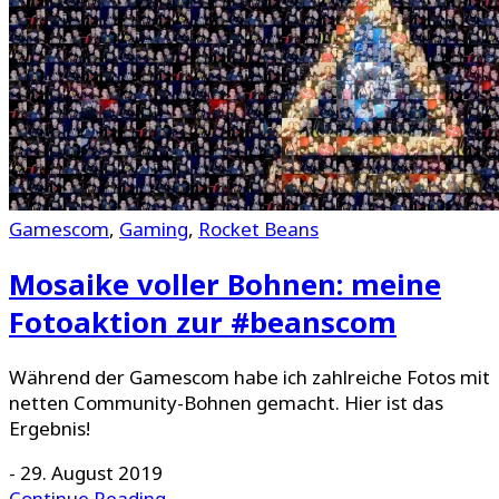
Gamescom
,
Gaming
,
Rocket Beans
Mosaike voller Bohnen: meine
Fotoaktion zur #beanscom
Während der Gamescom habe ich zahlreiche Fotos mit
netten Community-Bohnen gemacht. Hier ist das
Ergebnis!
-
29. August 2019
Continue Reading