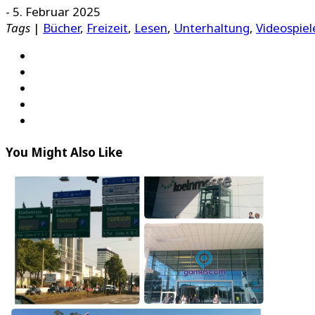
-
5. Februar 2025
Tags
|
Bücher
,
Freizeit
,
Lesen
,
Unterhaltung
,
Videospiel
You Might Also Like