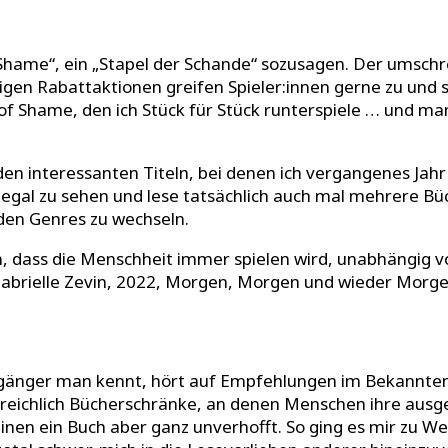
of Shame“, ein „Stapel der Schande“ sozusagen. Der umschr
igen Rabattaktionen greifen Spieler:innen gerne zu und 
le of Shame, den ich Stück für Stück runterspiele … un
ll den interessanten Titeln, bei denen ich vergangenes J
im Regal zu sehen und lese tatsächlich auch mal mehrere 
den Genres zu wechseln.
n, dass die Menschheit immer spielen wird, unabhängig 
Gabrielle Zevin, 2022, Morgen, Morgen und wieder Morge
änger man kennt, hört auf Empfehlungen im Bekanntenkrei
em reichlich Bücherschränke, an denen Menschen ihre aus
n ein Buch aber ganz unverhofft. So ging es mir zu Weih