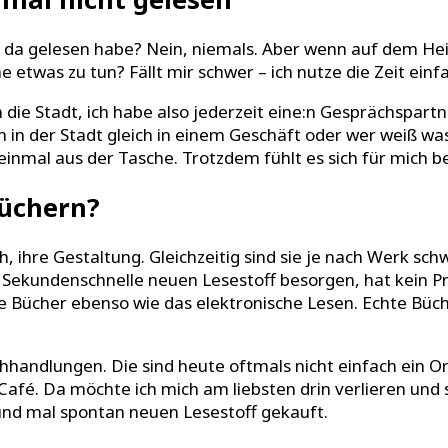
h da gelesen habe? Nein, niemals. Aber wenn auf dem He
e etwas zu tun? Fällt mir schwer – ich nutze die Zeit ein
n die Stadt, ich habe also jederzeit eine:n Gesprächspart
son in der Stadt gleich in einem Geschäft oder wer weiß wa
 einmal aus der Tasche. Trotzdem fühlt es sich für mich b
Büchern?
ch, ihre Gestaltung. Gleichzeitig sind sie je nach Werk sch
 in Sekundenschnelle neuen Lesestoff besorgen, hat kein 
te Bücher ebenso wie das elektronische Lesen. Echte Büc
chhandlungen. Die sind heute oftmals nicht einfach ein 
Café. Da möchte ich mich am liebsten drin verlieren und
 und mal spontan neuen Lesestoff gekauft.