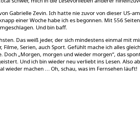
 total schwer, mich in die Lesevorlieben anderer hineinzu
n Gabrielle Zevin. Ich hatte nie zuvor von dieser US-am
r knapp einer Woche habe ich es begonnen. Mit 556 Seite
umgeschlagen. Und bin baff.
hsten. Das weiß jeder, der sich mindestens einmal mit mi
her, Filme, Serien, auch Sport. Gefühlt mache ich alles gle
nde. Doch „Morgen, morgen und wieder morgen“, das spon
stert. Und ich bin wieder neu verliebt ins Lesen. Also a
al wieder machen … Oh, schau, was im Fernsehen läuft!