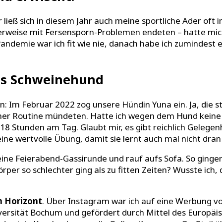
ließ sich in diesem Jahr auch meine sportliche Ader oft im
erweise mit Fersensporn-Problemen endeten – hatte mich 
ndemie war ich fit wie nie, danach habe ich zumindest
us Schweinehund
Im Februar 2022 zog unsere Hündin Yuna ein. Ja, die ste
einer Routine mündeten. Hatte ich wegen dem Hund keine m
18 Stunden am Tag. Glaubt mir, es gibt reichlich Gelege
eine wertvolle Übung, damit sie lernt auch mal nicht dran 
ine Feierabend-Gassirunde und rauf aufs Sofa. So gingen
rper so schlechter ging als zu fitten Zeiten? Wusste ich,
n Horizont
. Über Instagram war ich auf eine Werbung vo
versität Bochum und gefördert durch Mittel des Europäis