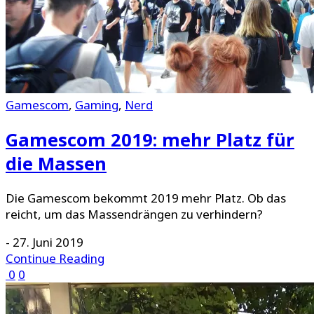
Gamescom
,
Gaming
,
Nerd
Gamescom 2019: mehr Platz für
die Massen
Die Gamescom bekommt 2019 mehr Platz. Ob das
reicht, um das Massendrängen zu verhindern?
-
27. Juni 2019
Continue Reading
0
0