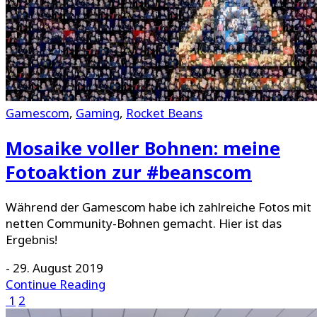
Gamescom
,
Gaming
,
Rocket Beans
Mosaike voller Bohnen: meine
Fotoaktion zur #beanscom
Während der Gamescom habe ich zahlreiche Fotos mit
netten Community-Bohnen gemacht. Hier ist das
Ergebnis!
-
29. August 2019
Continue Reading
1
2