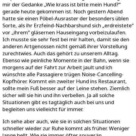
mir der Gedanke „Wie krass ist bitte mein Hund?“
gerade heute gekommen ist. Noch gestern Abend
hatte sie einen Pöbel-Ausraster der besonders üblen
Sorte, als ihr Erzfeind-Nachbarshund sich „erdreistete“
vor „ihrem“ gläsernen Hauseingang vorbeizulaufen.
Ich musste sie sehr fest bei mir halten, damit sie den
anderen Artgenossen nicht gemäß ihrer Vorstellung
zurechtwies. Auch das gehört zu unserem Alltag.
Ebenso wie peinliche Momente in der Bahn, wenn sie
morgens auf der Fahrt zur Arbeit jault und ich
wünschte alle Passagiere trügen Noise-Cancelling-
Kopfhörer. Kommt ein zweiter Hund ins Restaurant,
sollte mein Fuß besser auf der Leine stehen. Ziemlich
sicher will sie hin und ihn verbellen. Ja all solche
Situationen gibt es tagtäglich auch bei uns und
begleiten uns vielleicht für immer.
Ich sehe aber auch, wie sie in solchen Situationen
schneller wieder zur Ruhe kommt als früher. Weniger
lange bellt. Wie sie immer öfter souverän