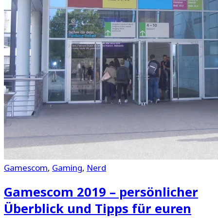
Gamescom
,
Gaming
,
Nerd
Gamescom 2019 – persönlicher
Überblick und Tipps für euren