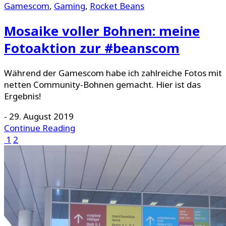
Gamescom
,
Gaming
,
Rocket Beans
Mosaike voller Bohnen: meine
Fotoaktion zur #beanscom
Während der Gamescom habe ich zahlreiche Fotos mit
netten Community-Bohnen gemacht. Hier ist das
Ergebnis!
-
29. August 2019
Continue Reading
1
2