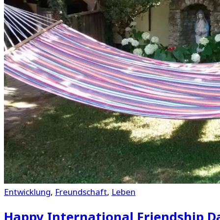
Entwicklung
,
Freundschaft
,
Leben
Happy International Friendship D