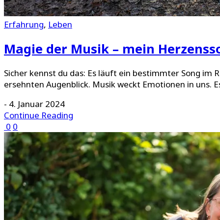
Erfahrung
,
Leben
Magie der Musik – mein Herzenss
Sicher kennst du das: Es läuft ein bestimmter Song im 
ersehnten Augenblick. Musik weckt Emotionen in uns. Es m
-
4. Januar 2024
Continue Reading
0
0